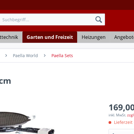
ttechnik
Garten und Freizeit
Heizungen
Angebot
Paella World
Paella Sets
 cm
169,00
inkl. MwSt.
zzg
Lieferzeit