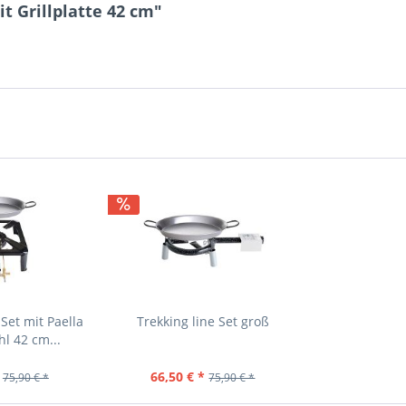
t Grillplatte 42 cm"
Set mit Paella
Trekking line Set groß
l 42 cm...
66,50 € *
75,90 € *
75,90 € *