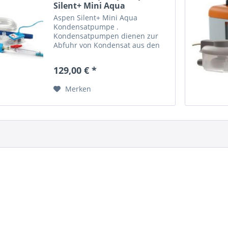
Silent+ Mini Aqua
Aspen Silent+ Mini Aqua
Kondensatpumpe .
Kondensatpumpen dienen zur
Abfuhr von Kondensat aus den
Innengeräte von Klimaanlagen.
Hauptmerkmale: die leiseste
129,00 € *
ihrer Klasse Vibrationsdämpfer
sofort einsatzbereit
Merken
Antihebereffektventil...