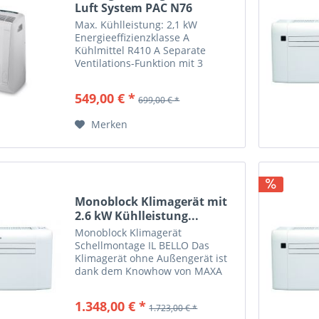
Luft System PAC N76
Max. Kühlleistung: 2,1 kW
Energieeffizienzklasse A
Kühlmittel R410 A Separate
Ventilations-Funktion mit 3
Ventilationsstufen Separate
Entfeuchtungs-Funktion bis zu 32
549,00 € *
699,00 € *
l/Tag Entfeuchtung während der
Klimatisierung bis zu 20 l/Tag...
Merken
Monoblock Klimagerät mit
2.6 kW Kühlleistung...
Monoblock Klimagerät
Schellmontage IL BELLO Das
Klimagerät ohne Außengerät ist
dank dem Knowhow von MAXA
geboren . Unsere Technologie in
einem Gerät vereint, was schon
1.348,00 € *
1.723,00 € *
immer in zwei Teile geteilt