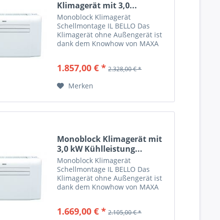
Klimagerät mit 3,0...
Monoblock Klimagerät
Schellmontage IL BELLO Das
Klimagerät ohne Außengerät ist
dank dem Knowhow von MAXA
geboren . Unsere Technologie in
einem Gerät vereint, was schon
1.857,00 € *
2.328,00 € *
immer in zwei Teile geteilt
worden ist. Wir bieten Ihnen
Merken
eine...
Monoblock Klimagerät mit
3,0 kW Kühlleistung...
Monoblock Klimagerät
Schellmontage IL BELLO Das
Klimagerät ohne Außengerät ist
dank dem Knowhow von MAXA
geboren . Unsere Technologie in
einem Gerät vereint, was schon
1.669,00 € *
2.105,00 € *
immer in zwei Teile geteilt