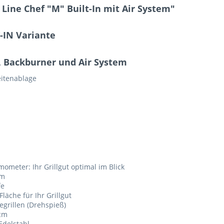
 Line Chef "M" Built-In mit Air System"
-IN Variante
r, Backburner und Air System
eitenablage
ometer: Ihr Grillgut optimal im Blick
um
fe
läche für Ihr Grillgut
egrillen (Drehspieß)
6cm
Edelstahl