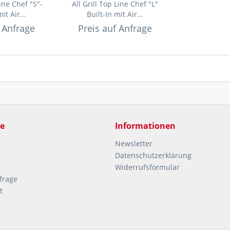
Line Chef "S"-
All Grill Top Line Chef "L"
it Air...
Built-In mit Air...
f Anfrage
Preis auf Anfrage
ce
Informationen
Newsletter
Datenschutzerklärung
Widerrufsformular
frage
t