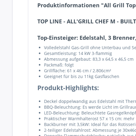
Produktinformationen "All Grill Top
TOP LINE - ALL'GRILL CHEF M - BUILT
Top-Einsteiger: Edelstahl, 3 Brenne
Volledelstahl Gas-Grill ohne Unterbau und S
Gesamtleistung: 14 kW 3-flammig
Abmessung aufgebaut: 83,3 x 64,5 x 46,5 cm
Packmaß: folgt
Grillfläche: 61 x 46 cm / 2.806cm²
Geeignet für bis zu 11kg Gasflaschen
Produkt-Highlights:
Deckel doppelwandig aus Edelstahl mit Therm
BBQ-Beleuchtung: Es werde Licht im Grillra
LED-Beleuchtung: Beleuchtete Gasregelknöp
Praktischer Warmhalterost 57 x 15 cm: mehr F
Backburner mit 3,5kW: Ideal für das Rotisseri
2-teiliger Edelstahlrost: Abmessung je 30x4
Doppelte Flammschutzbleche: natürlich aus 