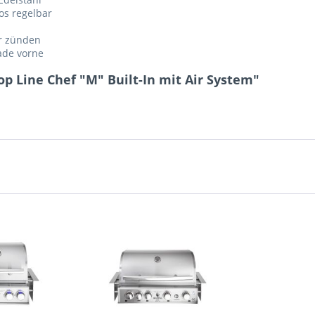
os regelbar
er zünden
ade vorne
op Line Chef "M" Built-In mit Air System"