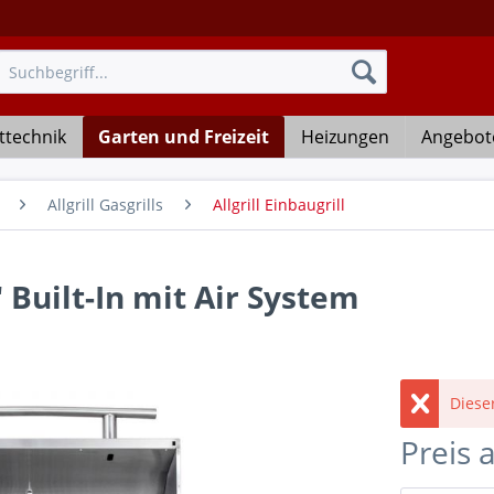
ttechnik
Garten und Freizeit
Heizungen
Angebot
Allgrill Gasgrills
Allgrill Einbaugrill
" Built-In mit Air System
Dieser
Preis 