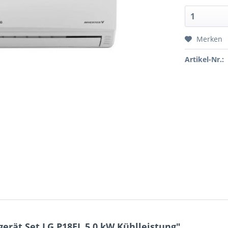
Merken
Artikel-Nr.:
rät Set LG P18EL 5,0 kW Kühlleistung"