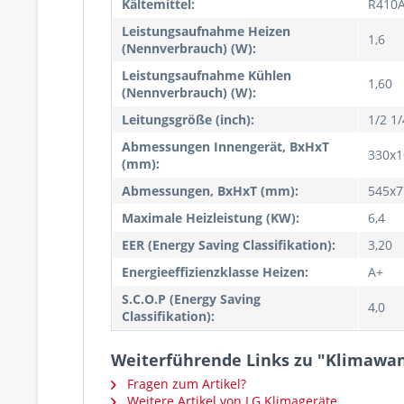
Kältemittel:
R410
Leistungsaufnahme Heizen
1,6
(Nennverbrauch) (W):
Leistungsaufnahme Kühlen
1,60
(Nennverbrauch) (W):
Leitungsgröße (inch):
1/2 1/
Abmessungen Innengerät, BxHxT
330x1
(mm):
Abmessungen, BxHxT (mm):
545x7
Maximale Heizleistung (KW):
6,4
EER (Energy Saving Classifikation):
3,20
Energieeffizienzklasse Heizen:
A+
S.C.O.P (Energy Saving
4,0
Classifikation):
Weiterführende Links zu "Klimawan
Fragen zum Artikel?
Weitere Artikel von LG Klimageräte