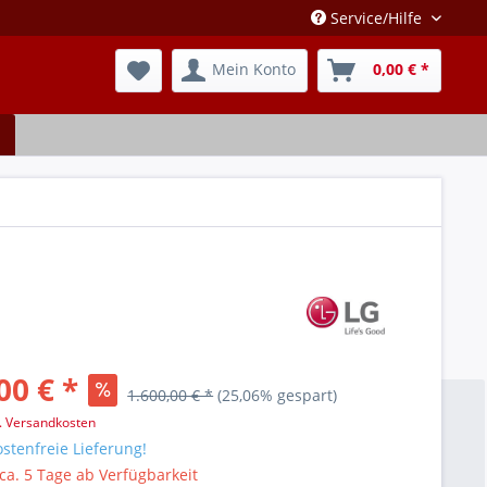
Service/Hilfe
Mein Konto
0,00 € *
00 € *
1.600,00 € *
(25,06% gespart)
l. Versandkosten
stenfreie Lieferung!
 ca. 5 Tage ab Verfügbarkeit