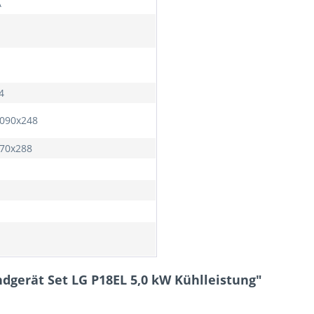
A
4
090x248
70x288
dgerät Set LG P18EL 5,0 kW Kühlleistung"