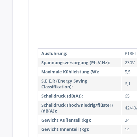
Ausführung:
P18EL
Spannungsversorgung (Ph,V,Hz):
230V
Maximale Kühlleistung (W):
5,5
S.E.E.R (Energy Saving
6,1
Classifikation):
Schalldruck (dB(A)):
65
Schalldruck (hoch/niedrig/flüster)
42/40
(dB(A)):
Gewicht Außenteil (kg):
34
Gewicht Innenteil (kg):
14