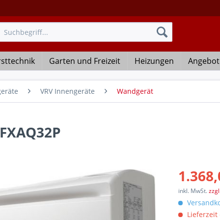
rsttechnik
Garten und Freizeit
Heizungen
Angebot
geräte
VRV Innengeräte
Wandgerät
V FXAQ32P
1.368,
inkl. MwSt.
zzg
Versandko
Lieferzeit