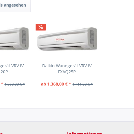
ls angesehen
erät VRV IV
Daikin Wandgerät VRV IV
Q20P
FXAQ25P
 *
ab 1.368,00 € *
1.868,00 € *
1.711,00 € *