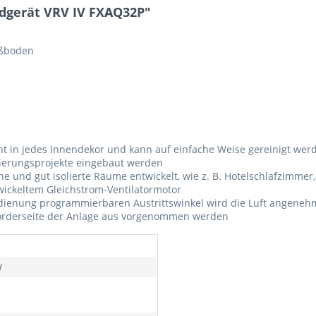
dgerät VRV IV FXAQ32P"
ußboden
ht in jedes Innendekor und kann auf einfache Weise gereinigt wer
nierungsprojekte eingebaut werden
ne und gut isolierte Räume entwickelt, wie z. B. Hotelschlafzimmer
wickeltem Gleichstrom-Ventilatormotor
dienung programmierbaren Austrittswinkel wird die Luft angenehm
orderseite der Anlage aus vorgenommen werden
W