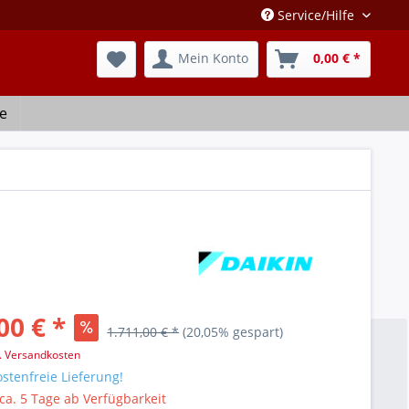
Service/Hilfe
Mein Konto
0,00 € *
e
00 € *
1.711,00 € *
(20,05% gespart)
l. Versandkosten
stenfreie Lieferung!
 ca. 5 Tage ab Verfügbarkeit