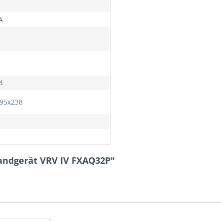
A
4
95x238
andgerät VRV IV FXAQ32P"