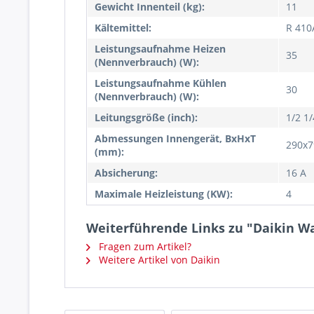
Gewicht Innenteil (kg):
11
Kältemittel:
R 410
Leistungsaufnahme Heizen
35
(Nennverbrauch) (W):
Leistungsaufnahme Kühlen
30
(Nennverbrauch) (W):
Leitungsgröße (inch):
1/2 1/
Abmessungen Innengerät, BxHxT
290x7
(mm):
Absicherung:
16 A
Maximale Heizleistung (KW):
4
Weiterführende Links zu "Daikin W
Fragen zum Artikel?
Weitere Artikel von Daikin