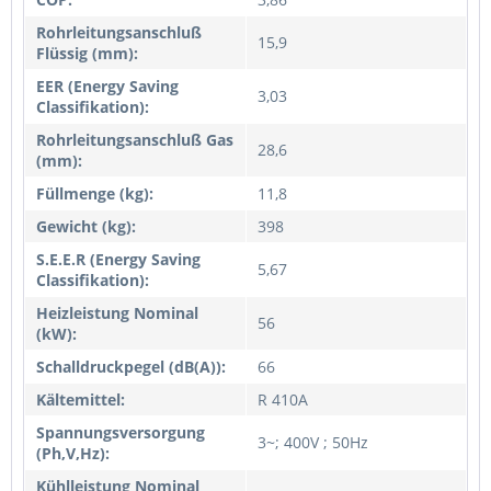
Rohrleitungsanschluß
15,9
Flüssig (mm):
EER (Energy Saving
3,03
Classifikation):
Rohrleitungsanschluß Gas
28,6
(mm):
Füllmenge (kg):
11,8
Gewicht (kg):
398
S.E.E.R (Energy Saving
5,67
Classifikation):
Heizleistung Nominal
56
(kW):
Schalldruckpegel (dB(A)):
66
Kältemittel:
R 410A
Spannungsversorgung
3~; 400V ; 50Hz
(Ph,V,Hz):
Kühlleistung Nominal