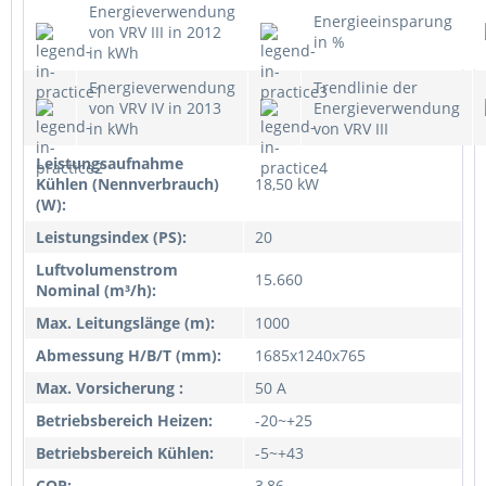
Energieverwendung
Energieeinsparung
von VRV III in 2012
in %
in kWh
Energieverwendung
Trendlinie der
von VRV IV in 2013
Energieverwendung
in kWh
von VRV III
Leistungsaufnahme
Kühlen (Nennverbrauch)
18,50 kW
(W):
Leistungsindex (PS):
20
Luftvolumenstrom
15.660
Nominal (m³/h):
Max. Leitungslänge (m):
1000
Abmessung H/B/T (mm):
1685x1240x765
Max. Vorsicherung :
50 A
Betriebsbereich Heizen:
-20~+25
Betriebsbereich Kühlen:
-5~+43
COP:
3,86