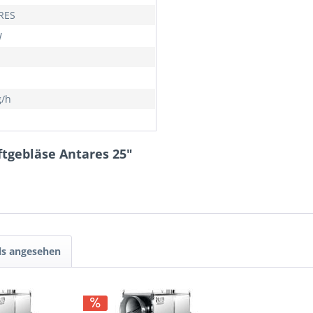
RES
W
g/h
ftgebläse Antares 25"
ls angesehen