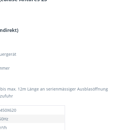
ndirekt)
ergerät
ammer
n bis max. 12m Länge an serienmässiger Ausblasöffnung
tzufuhr
450X620
50Hz
³/h