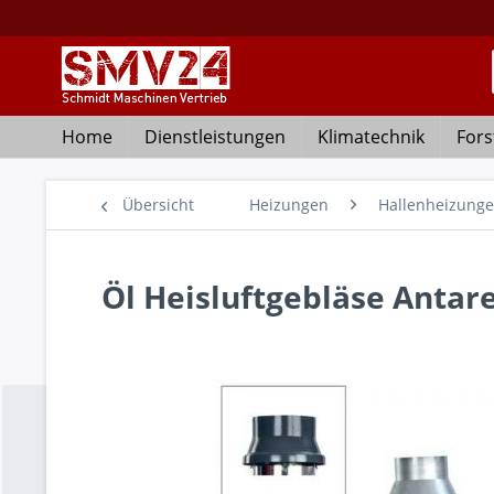
Home
Dienstleistungen
Klimatechnik
Fors
Übersicht
Heizungen
Hallenheizung
Öl Heisluftgebläse Antar