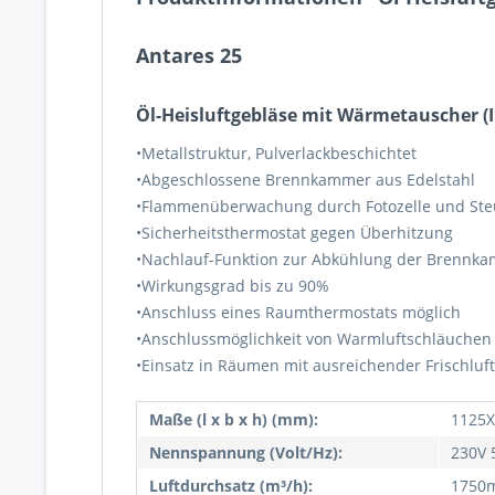
Antares 25
Öl-Heisluftgebläse mit Wärmetauscher (I
•Metallstruktur, Pulverlackbeschichtet
•Abgeschlossene Brennkammer aus Edelstahl
•Flammenüberwachung durch Fotozelle und Steu
•Sicherheitsthermostat gegen Überhitzung
•Nachlauf-Funktion zur Abkühlung der Brennk
•Wirkungsgrad bis zu 90%
•Anschluss eines Raumthermostats möglich
•Anschlussmöglichkeit von Warmluftschläuche
•Einsatz in Räumen mit ausreichender Frischluf
Maße (l x b x h) (mm):
1125X
Nennspannung (Volt/Hz):
230V 
Luftdurchsatz (m³/h):
1750m