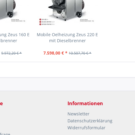
ung Zeus 160 E
Mobile Oelheizung Zeus 220 E
lbrenner
mit Dieselbrenner
*
7.598,00 € *
9.972,20 € *
10.507,70 € *
ce
Informationen
Newsletter
Datenschutzerklärung
Widerrufsformular
frage