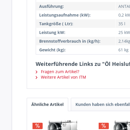
Ausführung:
ANTA
Leistungsaufnahme (kW):
0,2 k
Tankgröße ( Ltr):
35 l
Leistung kW:
25 kW
Brennstoffverbrauch in (kg/h):
2,14k
Gewicht (kg):
61 kg
Weiterführende Links zu "Öl Heislu
Fragen zum Artikel?
Weitere Artikel von ITM
Ähnliche Artikel
Kunden haben sich ebenfal