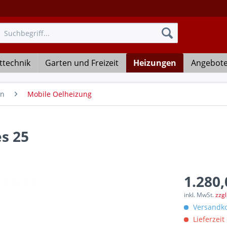
ttechnik
Garten und Freizeit
Heizungen
Angebot
en
Mobile Oelheizung
es 25
1.280,
inkl. MwSt.
zzg
Versandko
Lieferzeit