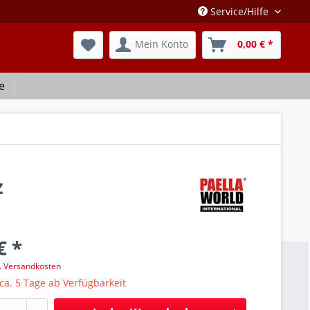
Service/Hilfe
Mein Konto
0,00 € *
e
z
€ *
l. Versandkosten
 ca. 5 Tage ab Verfügbarkeit