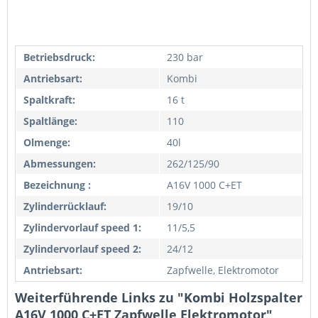
Betriebsdruck:
230 bar
Antriebsart:
Kombi
Spaltkraft:
16 t
Spaltlänge:
110
Olmenge:
40l
Abmessungen:
262/125/90
Bezeichnung :
A16V 1000 C+ET
Zylinderrücklauf:
19/10
Zylindervorlauf speed 1:
11/5,5
Zylindervorlauf speed 2:
24/12
Antriebsart:
Zapfwelle, Elektromotor
Weiterführende Links zu "Kombi Holzspalter
A16V 1000 C+ET Zapfwelle Elektromotor"